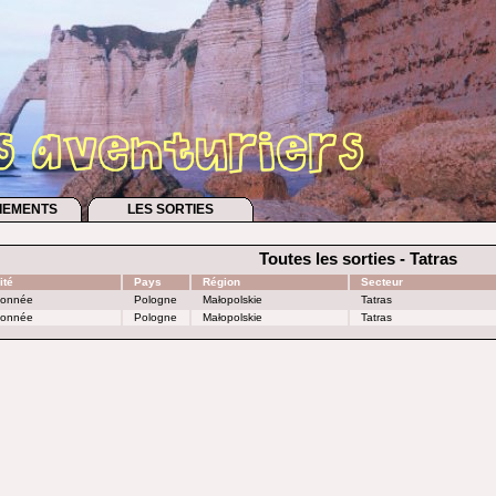
IEMENTS
LES SORTIES
Toutes les sorties - Tatras
ité
Pays
Région
Secteur
onnée
Pologne
Małopolskie
Tatras
onnée
Pologne
Małopolskie
Tatras