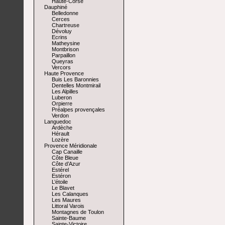
Haute-Corse
Dauphiné
Belledonne
Cerces
Chartreuse
Dévoluy
Ecrins
Matheysine
Montbrison
Parpaillon
Queyras
Vercors
Haute Provence
Buis Les Baronnies
Dentelles Montmirail
Les Alpilles
Luberon
Orpierre
Préalpes provençales
Verdon
Languedoc
Ardèche
Hérault
Lozère
Provence Méridionale
Cap Canaille
Côte Bleue
Côte d’Azur
Estérel
Estéron
L’étoile
Le Blavet
Les Calanques
Les Maures
Littoral Varois
Montagnes de Toulon
Sainte-Baume
Sainte-Victoire