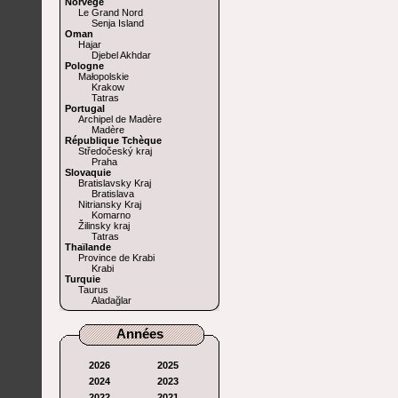
Norvège
Le Grand Nord
Senja Island
Oman
Hajar
Djebel Akhdar
Pologne
Małopolskie
Krakow
Tatras
Portugal
Archipel de Madère
Madère
République Tchèque
Středočeský kraj
Praha
Slovaquie
Bratislavsky Kraj
Bratislava
Nitriansky Kraj
Komarno
Žilinsky kraj
Tatras
Thaïlande
Province de Krabi
Krabi
Turquie
Taurus
Aladağlar
Années
2026
2025
2024
2023
2022
2021