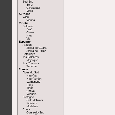
Sud-Est
Berat
Gjirokastër
Vlorë
Autriche
Wien
Vienna
Croatie
Dalmatie
Brač
Čiovo
Hvar
Vis
Espagne
Aragon
Sierra de Guara
Sierra de Riglos
Catalunya
Iles Baléares
Majorque
Iles Canaries
Ténérife
France
Alpes du Sud
Haut-Var
Haut-Verdon
La Blanche
Roya
Tinée
Ubaye
Vésubie
Bretagne
Côte-d’Armor
Finistère
Morbihan
Corse
Corse-du-Sud