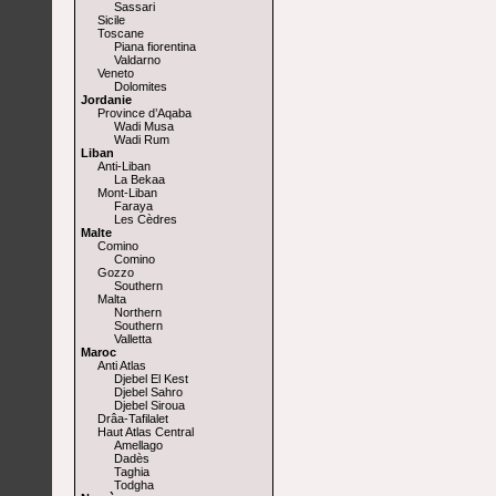
Sassari
Sicile
Toscane
Piana fiorentina
Valdarno
Veneto
Dolomites
Jordanie
Province d’Aqaba
Wadi Musa
Wadi Rum
Liban
Anti-Liban
La Bekaa
Mont-Liban
Faraya
Les Cèdres
Malte
Comino
Comino
Gozzo
Southern
Malta
Northern
Southern
Valletta
Maroc
Anti Atlas
Djebel El Kest
Djebel Sahro
Djebel Siroua
Drâa-Tafilalet
Haut Atlas Central
Amellago
Dadès
Taghia
Todgha