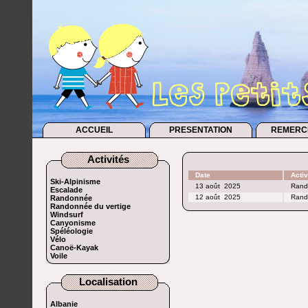
ACCUEIL
PRESENTATION
REMERC
Activités
Date
Activ
Ski-Alpinisme
13 août
2025
Rand
Escalade
12 août
2025
Rand
Randonnée
Randonnée du vertige
Windsurf
Canyonisme
Spéléologie
Vélo
Canoë-Kayak
Voile
Localisation
Albanie