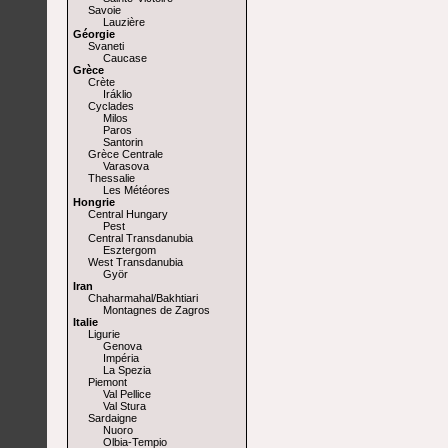
Savoie
Lauzière
Géorgie
Svaneti
Caucase
Grèce
Crète
Iráklio
Cyclades
Milos
Paros
Santorin
Grèce Centrale
Varasova
Thessalie
Les Météores
Hongrie
Central Hungary
Pest
Central Transdanubia
Esztergom
West Transdanubia
Györ
Iran
Chaharmahal/Bakhtiari
Montagnes de Zagros
Italie
Ligurie
Genova
Impéria
La Spezia
Piemont
Val Pellice
Val Stura
Sardaigne
Nuoro
Olbia-Tempio