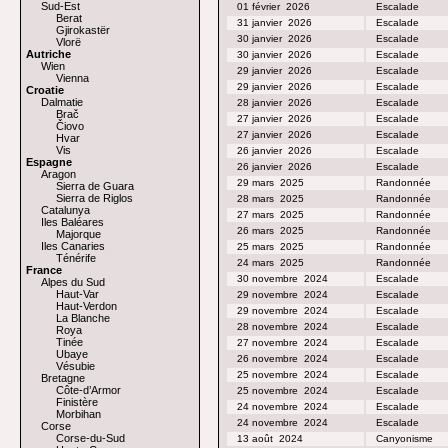
Sud-Est
01 février
2026
Escalade
Berat
31 janvier
2026
Escalade
Gjirokastër
30 janvier
2026
Escalade
Vlorë
Autriche
30 janvier
2026
Escalade
Wien
29 janvier
2026
Escalade
Vienna
29 janvier
2026
Escalade
Croatie
Dalmatie
28 janvier
2026
Escalade
Brač
27 janvier
2026
Escalade
Čiovo
27 janvier
2026
Escalade
Hvar
Vis
26 janvier
2026
Escalade
Espagne
26 janvier
2026
Escalade
Aragon
29 mars
2025
Randonnée
Sierra de Guara
Sierra de Riglos
28 mars
2025
Randonnée
Catalunya
27 mars
2025
Randonnée
Iles Baléares
26 mars
2025
Randonnée
Majorque
Iles Canaries
25 mars
2025
Randonnée
Ténérife
24 mars
2025
Randonnée
France
30 novembre
2024
Escalade
Alpes du Sud
Haut-Var
29 novembre
2024
Escalade
Haut-Verdon
29 novembre
2024
Escalade
La Blanche
28 novembre
2024
Escalade
Roya
Tinée
27 novembre
2024
Escalade
Ubaye
26 novembre
2024
Escalade
Vésubie
25 novembre
2024
Escalade
Bretagne
Côte-d’Armor
25 novembre
2024
Escalade
Finistère
24 novembre
2024
Escalade
Morbihan
24 novembre
2024
Escalade
Corse
Corse-du-Sud
13 août
2024
Canyonisme