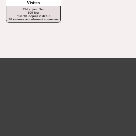
Visites
254 aujourd'hui
899 hier
698781 depuis le début
28 visiteurs actuellement connectés