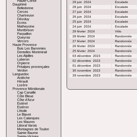
Haute-Corse
29 juin
2024
Escalade
Dauphiné
28 juin
2024
Escalade
Belledonne
Cerces
27 juin
2024
Escalade
Chartreuse
26 juin
2024
Escalade
Dévoluy
25 juin
2024
Escalade
Ecrins
Matheysine
24 juin
2024
Escalade
Montbrison
29 février
2024
Vélo
Parpaillon
28 février
2024
Randonnée
Queyras
Vercors
27 février
2024
Randonnée
Haute Provence
26 février
2024
Randonnée
Buis Les Baronnies
25 février
2024
Randonnée
Dentelles Montmirail
Les Alpilles
03 décembre
2023
Randonnée
Luberon
02 décembre
2023
Randonnée
Orpierre
01 décembre
2023
Randonnée
Préalpes provençales
Verdon
30 novembre
2023
Randonnée
Languedoc
29 novembre
2023
Randonnée
Ardèche
Hérault
Lozère
Provence Méridionale
Cap Canaille
Côte Bleue
Côte d’Azur
Estérel
Estéron
L’étoile
Le Blavet
Les Calanques
Les Maures
Littoral Varois
Montagnes de Toulon
Sainte-Baume
Sainte-Victoire