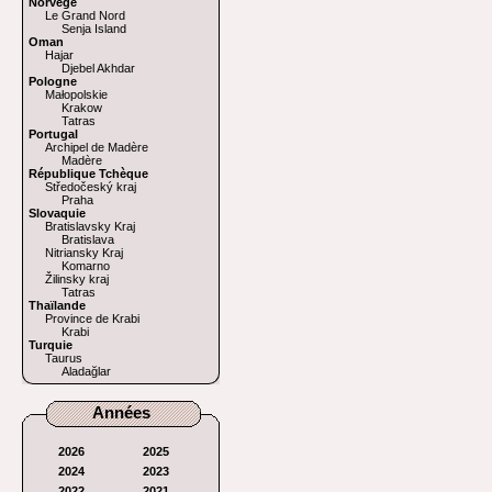
Norvège
Le Grand Nord
Senja Island
Oman
Hajar
Djebel Akhdar
Pologne
Małopolskie
Krakow
Tatras
Portugal
Archipel de Madère
Madère
République Tchèque
Středočeský kraj
Praha
Slovaquie
Bratislavsky Kraj
Bratislava
Nitriansky Kraj
Komarno
Žilinsky kraj
Tatras
Thaïlande
Province de Krabi
Krabi
Turquie
Taurus
Aladağlar
Années
2026
2025
2024
2023
2022
2021