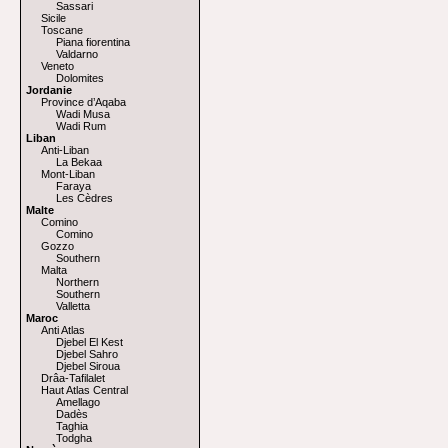
Sassari
Sicile
Toscane
Piana fiorentina
Valdarno
Veneto
Dolomites
Jordanie
Province d’Aqaba
Wadi Musa
Wadi Rum
Liban
Anti-Liban
La Bekaa
Mont-Liban
Faraya
Les Cèdres
Malte
Comino
Comino
Gozzo
Southern
Malta
Northern
Southern
Valletta
Maroc
Anti Atlas
Djebel El Kest
Djebel Sahro
Djebel Siroua
Drâa-Tafilalet
Haut Atlas Central
Amellago
Dadès
Taghia
Todgha