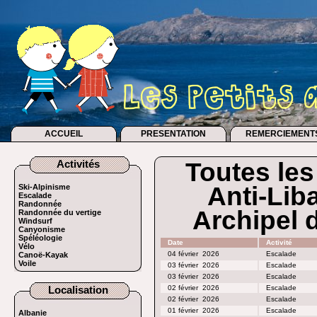
ACCUEIL
PRESENTATION
REMERCIEMENT
Activités
Toutes les
Anti-Lib
Ski-Alpinisme
Escalade
Randonnée
Archipel 
Randonnée du vertige
Windsurf
Canyonisme
Spéléologie
Date
Activité
Vélo
04 février
2026
Escalade
Canoë-Kayak
Voile
03 février
2026
Escalade
03 février
2026
Escalade
Localisation
02 février
2026
Escalade
02 février
2026
Escalade
01 février
2026
Escalade
Albanie