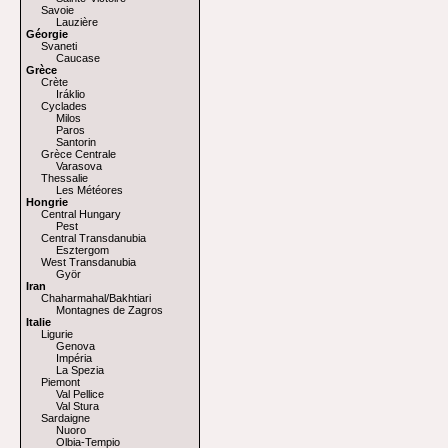
Savoie
Lauzière
Géorgie
Svaneti
Caucase
Grèce
Crète
Iráklio
Cyclades
Milos
Paros
Santorin
Grèce Centrale
Varasova
Thessalie
Les Météores
Hongrie
Central Hungary
Pest
Central Transdanubia
Esztergom
West Transdanubia
Györ
Iran
Chaharmahal/Bakhtiari
Montagnes de Zagros
Italie
Ligurie
Genova
Impéria
La Spezia
Piemont
Val Pellice
Val Stura
Sardaigne
Nuoro
Olbia-Tempio