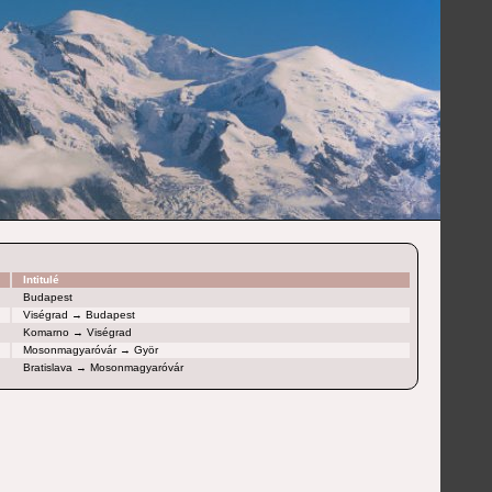
Intitulé
Budapest
Viségrad → Budapest
Komarno → Viségrad
Mosonmagyaróvár → Györ
Bratislava → Mosonmagyaróvár