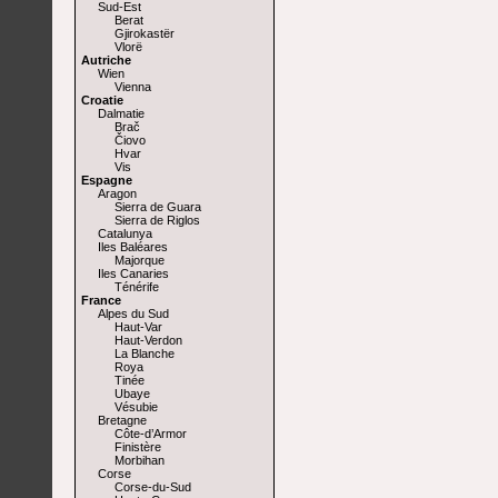
Sud-Est
Berat
Gjirokastër
Vlorë
Autriche
Wien
Vienna
Croatie
Dalmatie
Brač
Čiovo
Hvar
Vis
Espagne
Aragon
Sierra de Guara
Sierra de Riglos
Catalunya
Iles Baléares
Majorque
Iles Canaries
Ténérife
France
Alpes du Sud
Haut-Var
Haut-Verdon
La Blanche
Roya
Tinée
Ubaye
Vésubie
Bretagne
Côte-d’Armor
Finistère
Morbihan
Corse
Corse-du-Sud