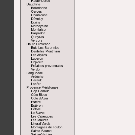
Haute-Corse
Dauphiné
Belledonne
Cerces
Chartreuse
Dévoluy
Ecrins
Matheysine
Montbrison
Parpaillon
Queyras
Vercors
Haute Provence
Buis Les Baronnies
Dentelles Montmirail
Les Alpilles
Luberon
Orpierre
Préalpes provençales
Verdon
Languedoc
Ardèche
Hérault
Lozère
Provence Méridionale
Cap Canaille
Côte Bleue
Côte d’Azur
Estérel
Estéron
L’étoile
Le Blavet
Les Calanques
Les Maures
Littoral Varois
Montagnes de Toulon
Sainte-Baume
Sainte-Victoire