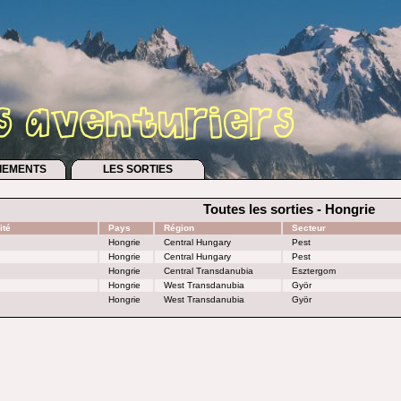
IEMENTS
LES SORTIES
Toutes les sorties - Hongrie
ité
Pays
Région
Secteur
Hongrie
Central Hungary
Pest
Hongrie
Central Hungary
Pest
Hongrie
Central Transdanubia
Esztergom
Hongrie
West Transdanubia
Györ
Hongrie
West Transdanubia
Györ