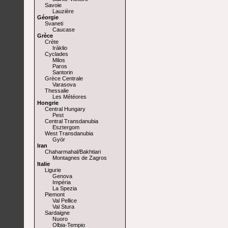
Savoie
Lauzière
Géorgie
Svaneti
Caucase
Grèce
Crète
Iráklio
Cyclades
Milos
Paros
Santorin
Grèce Centrale
Varasova
Thessalie
Les Météores
Hongrie
Central Hungary
Pest
Central Transdanubia
Esztergom
West Transdanubia
Györ
Iran
Chaharmahal/Bakhtiari
Montagnes de Zagros
Italie
Ligurie
Genova
Impéria
La Spezia
Piemont
Val Pellice
Val Stura
Sardaigne
Nuoro
Olbia-Tempio