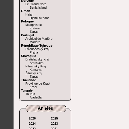
Norvège
Le Grand Nord
Senja Island
Oman
Hajar
Djebel Akhdar
Pologne
Małopolskie
Krakow
Tatras
Portugal
Archipel de Madère
Madère
République Tchèque
Středočeský kraj
Praha
Slovaquie
Bratislavsky Kraj
Bratislava
Nitriansky Kraj
Komarno
Žilinsky kraj
Tatras
Thaïlande
Province de Krabi
Krabi
Turquie
Taurus
Aladağlar
Années
2026
2025
2024
2023
2022
2021