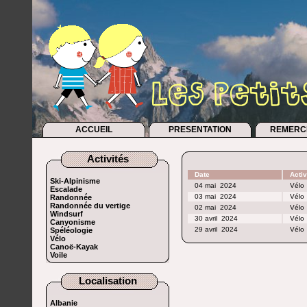
ACCUEIL
PRESENTATION
REMERC
Activités
Date
Activ
Ski-Alpinisme
04 mai
2024
Vélo
Escalade
03 mai
2024
Vélo
Randonnée
Randonnée du vertige
02 mai
2024
Vélo
Windsurf
30 avril
2024
Vélo
Canyonisme
29 avril
2024
Vélo
Spéléologie
Vélo
Canoë-Kayak
Voile
Localisation
Albanie