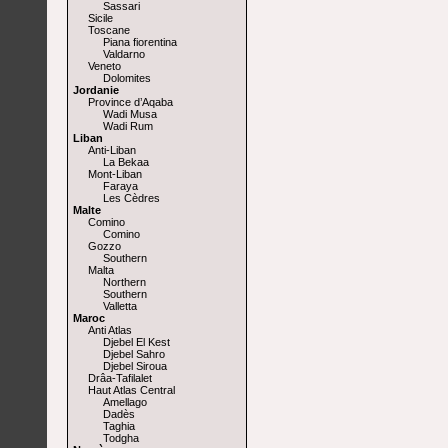
Sassari
Sicile
Toscane
Piana fiorentina
Valdarno
Veneto
Dolomites
Jordanie
Province d’Aqaba
Wadi Musa
Wadi Rum
Liban
Anti-Liban
La Bekaa
Mont-Liban
Faraya
Les Cèdres
Malte
Comino
Comino
Gozzo
Southern
Malta
Northern
Southern
Valletta
Maroc
Anti Atlas
Djebel El Kest
Djebel Sahro
Djebel Siroua
Drâa-Tafilalet
Haut Atlas Central
Amellago
Dadès
Taghia
Todgha