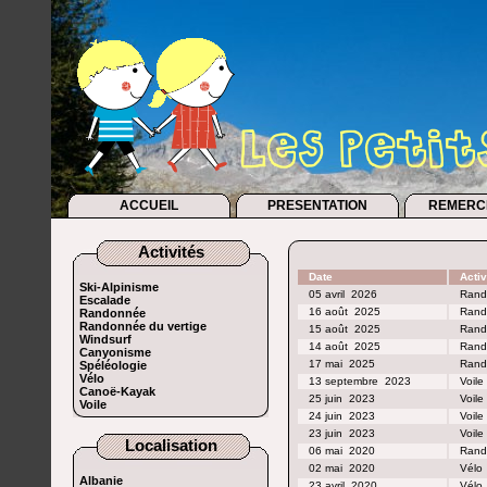
ACCUEIL
PRESENTATION
REMERC
Activités
Date
Activ
Ski-Alpinisme
05 avril
2026
Rand
Escalade
16 août
2025
Rand
Randonnée
Randonnée du vertige
15 août
2025
Rand
Windsurf
14 août
2025
Rand
Canyonisme
17 mai
2025
Rand
Spéléologie
Vélo
13 septembre
2023
Voile
Canoë-Kayak
25 juin
2023
Voile
Voile
24 juin
2023
Voile
23 juin
2023
Voile
Localisation
06 mai
2020
Rand
02 mai
2020
Vélo
Albanie
23 avril
2020
Vélo