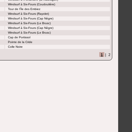
Windsurf à Six-Fours (Coudoulière)
Tour de l’île des Embiez
Windsurf à Six-Fours (Rayolet)
Windsurf à Six-Fours (Cap Nègre)
Windsurf à Six-Fours (Le Brusc)
Windsurf à Six-Fours (Cap Nègre)
Windsurf à Six-Fours (Le Brusc)
Cap de Portissol
Pointe de la Cride
Colle Noire
1
|
2