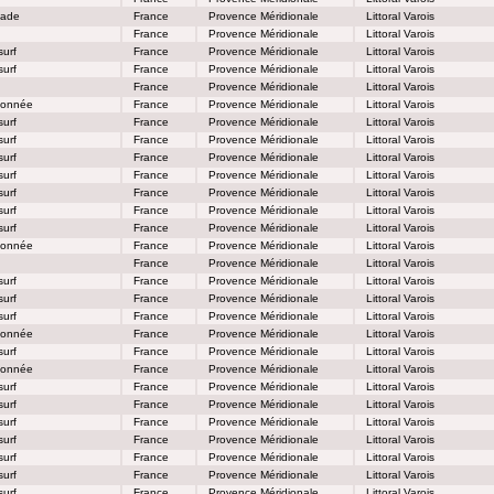
lade
France
Provence Méridionale
Littoral Varois
France
Provence Méridionale
Littoral Varois
urf
France
Provence Méridionale
Littoral Varois
urf
France
Provence Méridionale
Littoral Varois
France
Provence Méridionale
Littoral Varois
onnée
France
Provence Méridionale
Littoral Varois
urf
France
Provence Méridionale
Littoral Varois
urf
France
Provence Méridionale
Littoral Varois
urf
France
Provence Méridionale
Littoral Varois
urf
France
Provence Méridionale
Littoral Varois
urf
France
Provence Méridionale
Littoral Varois
urf
France
Provence Méridionale
Littoral Varois
urf
France
Provence Méridionale
Littoral Varois
onnée
France
Provence Méridionale
Littoral Varois
France
Provence Méridionale
Littoral Varois
urf
France
Provence Méridionale
Littoral Varois
urf
France
Provence Méridionale
Littoral Varois
urf
France
Provence Méridionale
Littoral Varois
onnée
France
Provence Méridionale
Littoral Varois
urf
France
Provence Méridionale
Littoral Varois
onnée
France
Provence Méridionale
Littoral Varois
urf
France
Provence Méridionale
Littoral Varois
urf
France
Provence Méridionale
Littoral Varois
urf
France
Provence Méridionale
Littoral Varois
urf
France
Provence Méridionale
Littoral Varois
urf
France
Provence Méridionale
Littoral Varois
urf
France
Provence Méridionale
Littoral Varois
urf
France
Provence Méridionale
Littoral Varois