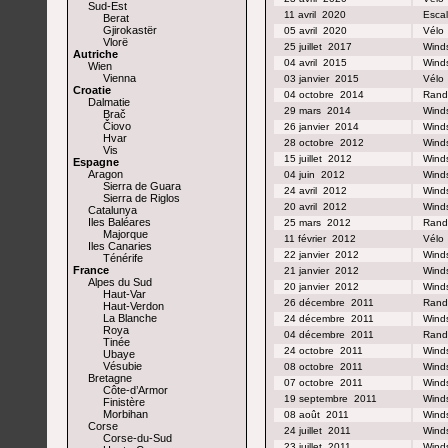
Sud-Est
11 avril
2020
Esca
Berat
Gjirokastër
05 avril
2020
Vélo
Vlorë
25 juillet
2017
Winds
Autriche
04 avril
2015
Winds
Wien
Vienna
03 janvier
2015
Vélo
Croatie
04 octobre
2014
Rand
Dalmatie
29 mars
2014
Winds
Brač
Čiovo
26 janvier
2014
Winds
Hvar
28 octobre
2012
Winds
Vis
15 juillet
2012
Winds
Espagne
Aragon
04 juin
2012
Winds
Sierra de Guara
24 avril
2012
Winds
Sierra de Riglos
20 avril
2012
Winds
Catalunya
Iles Baléares
25 mars
2012
Rand
Majorque
11 février
2012
Vélo
Iles Canaries
22 janvier
2012
Winds
Ténérife
France
21 janvier
2012
Winds
Alpes du Sud
20 janvier
2012
Winds
Haut-Var
26 décembre
2011
Rand
Haut-Verdon
La Blanche
24 décembre
2011
Winds
Roya
04 décembre
2011
Rand
Tinée
24 octobre
2011
Winds
Ubaye
Vésubie
08 octobre
2011
Winds
Bretagne
07 octobre
2011
Winds
Côte-d’Armor
19 septembre
2011
Winds
Finistère
Morbihan
08 août
2011
Winds
Corse
24 juillet
2011
Winds
Corse-du-Sud
23 juillet
2011
Winds