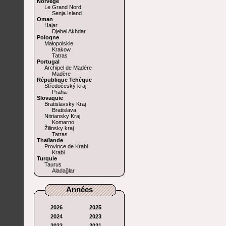
Norvège
Le Grand Nord
Senja Island
Oman
Hajar
Djebel Akhdar
Pologne
Małopolskie
Krakow
Tatras
Portugal
Archipel de Madère
Madère
République Tchèque
Středočeský kraj
Praha
Slovaquie
Bratislavsky Kraj
Bratislava
Nitriansky Kraj
Komarno
Žilinsky kraj
Tatras
Thaïlande
Province de Krabi
Krabi
Turquie
Taurus
Aladağlar
Années
2026
2025
2024
2023
2022
2021