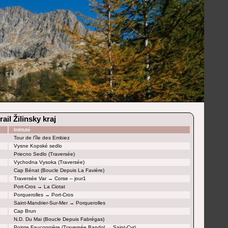
ail Žilinsky kraj
Intitulé
Tour de l’île des Embiez
Vysne Kopské sedlo
Priecno Sedlo (Traversée)
Vychodna Vysoka (Traversée)
Cap Bénat (Boucle Depuis La Favière)
Traversée Var → Corse – jour1
Port-Cros → La Ciotat
Porquerolles → Port-Cros
Saint-Mandrier-Sur-Mer → Porquerolles
Cap Brun
N.D. Du Mai (Boucle Depuis Fabrégas)
Pointe Fauconnière (Traversée Bandol → Saint-Cyr)