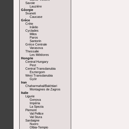
Savoie
Lauzière
Géorgie
Svaneti
Caucase
Grèce
Crète
Iráklio
Cyclades
Milos
Paros
Santorin
Grèce Centrale
Varasova
Thessalie
Les Météores
Hongrie
Central Hungary
Pest
Central Transdanubia
Esztergom
West Transdanubia
Györ
Iran
Chaharmahal/Bakhtiari
Montagnes de Zagros
Italie
Ligurie
Genova
Impéria
La Spezia
Piemont
Val Pellice
Val Stura
Sardaigne
Nuoro
Olbia-Tempio