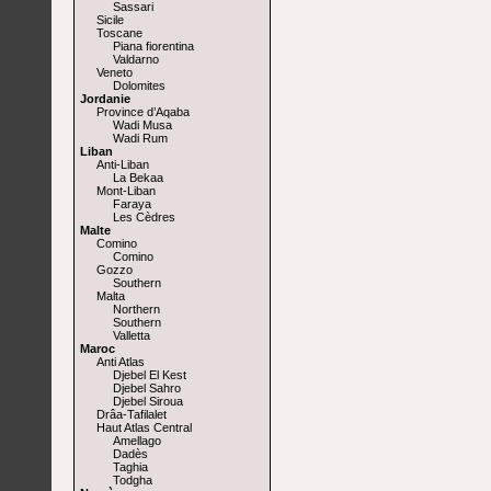
Sassari
Sicile
Toscane
Piana fiorentina
Valdarno
Veneto
Dolomites
Jordanie
Province d’Aqaba
Wadi Musa
Wadi Rum
Liban
Anti-Liban
La Bekaa
Mont-Liban
Faraya
Les Cèdres
Malte
Comino
Comino
Gozzo
Southern
Malta
Northern
Southern
Valletta
Maroc
Anti Atlas
Djebel El Kest
Djebel Sahro
Djebel Siroua
Drâa-Tafilalet
Haut Atlas Central
Amellago
Dadès
Taghia
Todgha