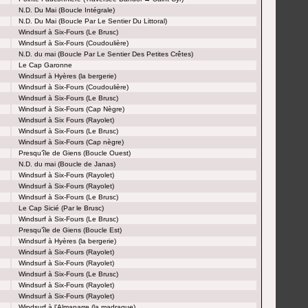
N.D. Du Mai (Boucle Intégrale)
N.D. Du Mai (Boucle Par Le Sentier Du Littoral)
Windsurf à Six-Fours (Le Brusc)
Windsurf à Six-Fours (Coudoulière)
N.D. du mai (Boucle Par Le Sentier Des Petites Crêtes)
Le Cap Garonne
Windsurf à Hyères (la bergerie)
Windsurf à Six-Fours (Coudoulière)
Windsurf à Six-Fours (Le Brusc)
Windsurf à Six-Fours (Cap Nègre)
Windsurf à Six Fours (Rayolet)
Windsurf à Six-Fours (Le Brusc)
Windsurf à Six-Fours (Cap nègre)
Presqu’île de Giens (Boucle Ouest)
N.D. du mai (Boucle de Janas)
Windsurf à Six-Fours (Rayolet)
Windsurf à Six-Fours (Rayolet)
Windsurf à Six-Fours (Le Brusc)
Le Cap Sicié (Par le Brusc)
Windsurf à Six-Fours (Le Brusc)
Presqu’île de Giens (Boucle Est)
Windsurf à Hyères (la bergerie)
Windsurf à Six-Fours (Rayolet)
Windsurf à Six-Fours (Rayolet)
Windsurf à Six-Fours (Le Brusc)
Windsurf à Six-Fours (Rayolet)
Windsurf à Six-Fours (Rayolet)
Windsurf à l’Almanarre (la madrague)