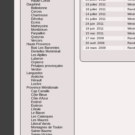
Haute-Corse
Dauphiné
19 juillet
2011
Winds
Belledonne
18 juillet
2011
Rand
Cerces
14 juillet
2011
Winds
Chartreuse
Dévoluy
01 juillet
2011
Winds
Ecrins
24 juin
2011
Winds
Matheysine
19 juin
2011
Winds
Montbrison
Parpaillon
15 mai
2011
Winds
Queyras
17 mai
2009
Rand
Vercors
20 avril
2008
Rand
Haute Provence
Buis Les Baronnies
24 mars
2008
Rand
Dentelles Montmirail
Les Alpilles
Luberon
Orpierre
Préalpes provençales
Verdon
Languedoc
Ardèche
Hérault
Lozère
Provence Méridionale
Cap Canaille
Côte Bleue
Côte d’Azur
Estérel
Estéron
L’étoile
Le Blavet
Les Calanques
Les Maures
Littoral Varois
Montagnes de Toulon
Sainte-Baume
Sainte-Victoire